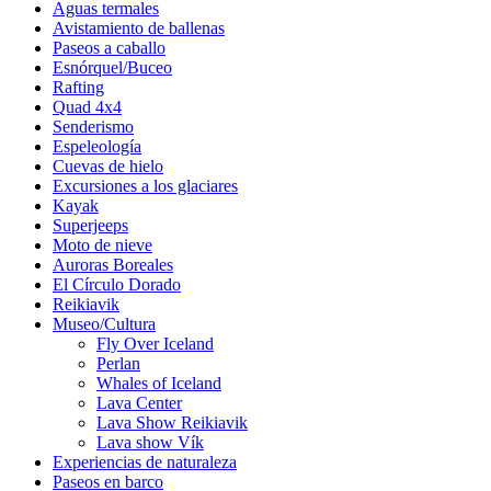
Aguas termales
Avistamiento de ballenas
Paseos a caballo
Esnórquel/Buceo
Rafting
Quad 4x4
Senderismo
Espeleología
Cuevas de hielo
Excursiones a los glaciares
Kayak
Superjeeps
Moto de nieve
Auroras Boreales
El Círculo Dorado
Reikiavik
Museo/Cultura
Fly Over Iceland
Perlan
Whales of Iceland
Lava Center
Lava Show Reikiavik
Lava show Vík
Experiencias de naturaleza
Paseos en barco