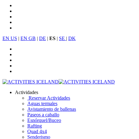
EN US
|
EN GB
|
DE
|
ES
|
SE
|
DK
Actividades
Reservar Actividades
Aguas termales
Avistamiento de ballenas
Paseos a caballo
Esnórquel/Buceo
Rafting
Quad 4x4
Senderismo