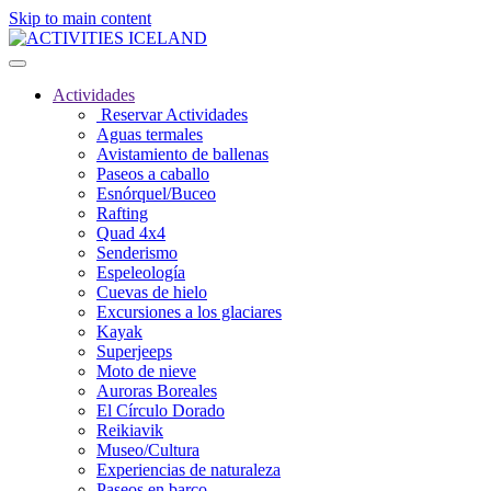
Skip to main content
Actividades
Reservar Actividades
Aguas termales
Avistamiento de ballenas
Paseos a caballo
Esnórquel/Buceo
Rafting
Quad 4x4
Senderismo
Espeleología
Cuevas de hielo
Excursiones a los glaciares
Kayak
Superjeeps
Moto de nieve
Auroras Boreales
El Círculo Dorado
Reikiavik
Museo/Cultura
Experiencias de naturaleza
Paseos en barco