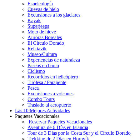
Espeleología
Cuevas de hielo
Excursiones a los glaciares
Kayak
Superjeeps
Moto de nieve
Auroras Boreales
El Círculo Dorado
Reikiavik
Museo/Cultura
Experiencias de naturaleza
Paseos en barco
Ciclismo
Recorridos en helicóptero
Tirolesa / Parapente
Pesca
Excursiones a volcanes
Combo Tours
Traslado al aeropuerto
Las 10 Mejores Actividades
Paquetes Vacacionales
Reservar Paquetes Vacacionales
Aventura de 6 Días en Islandia
Tour de 3 Días por la Costa Sur y el Círculo Dorado
Trekking de 2 Días en Hornvík