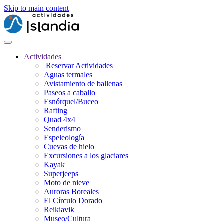
Skip to main content
Actividades
Reservar Actividades
Aguas termales
Avistamiento de ballenas
Paseos a caballo
Esnórquel/Buceo
Rafting
Quad 4x4
Senderismo
Espeleología
Cuevas de hielo
Excursiones a los glaciares
Kayak
Superjeeps
Moto de nieve
Auroras Boreales
El Círculo Dorado
Reikiavik
Museo/Cultura