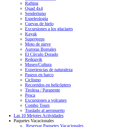
Rafting
Quad 4x4
Senderismo
Espeleología
Cuevas de hielo
Excursiones a los glaciares
Kayak
Superjeeps
Moto de nieve
Auroras Boreales
El Círculo Dorado
Reikiavik
Museo/Cultura
Experiencias de naturaleza
Paseos en barco
Ciclismo
Recorridos en helicóptero
Tirolesa / Parapente
Pesca
Excursiones a volcanes
Combo Tours
Traslado al aeropuerto
Las 10 Mejores Actividades
Paquetes Vacacionales
Reservar Paquetes Vacacionales