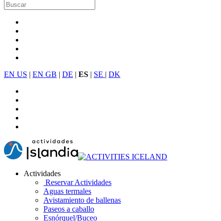
EN US
|
EN GB
|
DE
|
ES
|
SE
|
DK
Actividades
Reservar Actividades
Aguas termales
Avistamiento de ballenas
Paseos a caballo
Esnórquel/Buceo