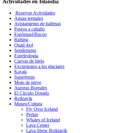
Actividades en Islandia
Reservar Actividades
Aguas termales
Avistamiento de ballenas
Paseos a caballo
Esnórquel/Buceo
Rafting
Quad 4x4
Senderismo
Espeleología
Cuevas de hielo
Excursiones a los glaciares
Kayak
Superjeeps
Moto de nieve
Auroras Boreales
El Círculo Dorado
Reikiavik
Museo/Cultura
Fly Over Iceland
Perlan
Whales of Iceland
Lava Center
Lava Show Reikiavik