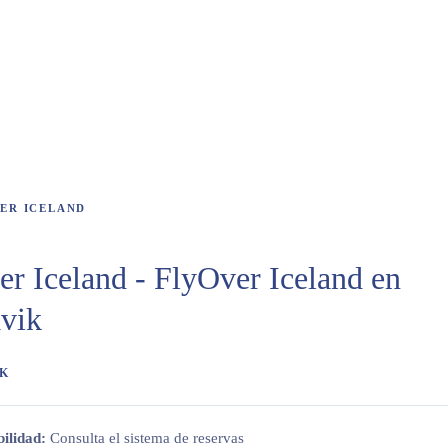
Y OVER ICEL
Glaciers, Amazing Fjords & Old Mysteries!
VER ICELAND
r Iceland - FlyOver Iceland en
avik
IK
bilidad:
Consulta el sistema de reservas