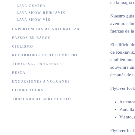
en la magia d
LAVA CENTER
LAVA SHOW REIKIAVIK
Nuestro guía 
LAVA SHOW VÍK
aventuras úni
EXPERIENCIAS DE NATURALEZA
fuerzas de la
PASEOS EN BARCO
El edificio d
CICLISMO
de Reikiavik.
RECORRIDOS EN HELICÓPTERO
también una t
TIROLESA / PARAPENTE
souvenirs úni
PESCA
después de tu
EXCURSIONES A VOLCANES
FlyOver Icela
COMBO TOURS
TRASLADO AL AEROPUERTO
Asientos
Pantalla
Viento, 
FlyOver Icela