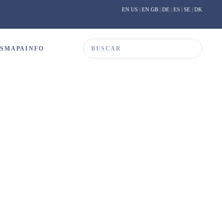
EN US
|
EN GB
|
DE
|
ES
|
SE
|
DK
S
MAPA
INFO