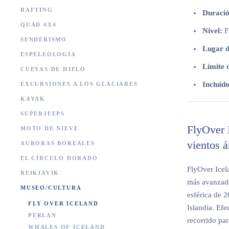
RAFTING
Duració
QUAD 4X4
Nivel:
F
SENDERISMO
Lugar d
ESPELEOLOGÍA
Límite 
CUEVAS DE HIELO
Incluido
EXCURSIONES A LOS GLACIARES
KAYAK
SUPERJEEPS
FlyOver I
MOTO DE NIEVE
vientos á
AURORAS BOREALES
EL CÍRCULO DORADO
FlyOver Icela
REIKIAVIK
más avanzada
MUSEO/CULTURA
esférica de 2
FLY OVER ICELAND
Islandia. Ef
PERLAN
recorrido par
WHALES OF ICELAND