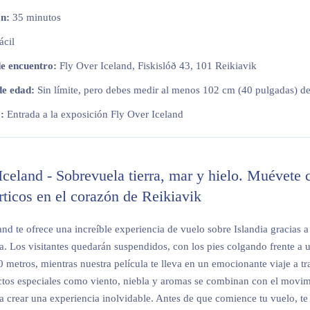
n:
35 minutos
ácil
e encuentro:
Fly Over Iceland, Fiskislóð 43, 101 Reikiavik
de edad:
Sin límite, pero debes medir al menos 102 cm (40 pulgadas) de
:
Entrada a la exposición Fly Over Iceland
celand - Sobrevuela tierra, mar y hielo. Muévete 
rticos en el corazón de Reikiavik
nd te ofrece una increíble experiencia de vuelo sobre Islandia gracias a
. Los visitantes quedarán suspendidos, con los pies colgando frente a u
0 metros, mientras nuestra película te lleva en un emocionante viaje a tr
ectos especiales como viento, niebla y aromas se combinan con el movim
a crear una experiencia inolvidable. Antes de que comience tu vuelo, te