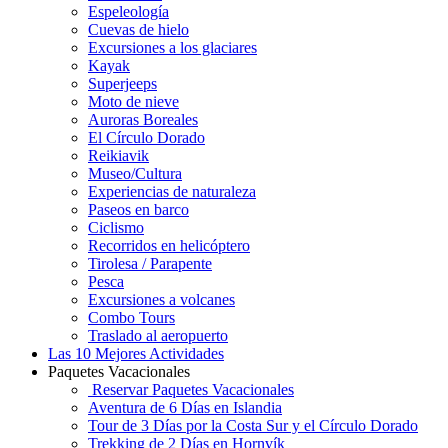
Espeleología
Cuevas de hielo
Excursiones a los glaciares
Kayak
Superjeeps
Moto de nieve
Auroras Boreales
El Círculo Dorado
Reikiavik
Museo/Cultura
Experiencias de naturaleza
Paseos en barco
Ciclismo
Recorridos en helicóptero
Tirolesa / Parapente
Pesca
Excursiones a volcanes
Combo Tours
Traslado al aeropuerto
Las 10 Mejores Actividades
Paquetes Vacacionales
Reservar Paquetes Vacacionales
Aventura de 6 Días en Islandia
Tour de 3 Días por la Costa Sur y el Círculo Dorado
Trekking de 2 Días en Hornvík