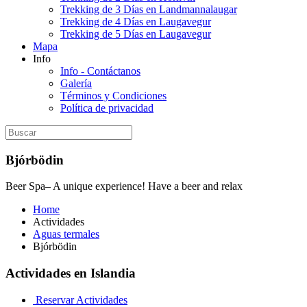
Trekking de 3 Días en Landmannalaugar
Trekking de 4 Días en Laugavegur
Trekking de 5 Días en Laugavegur
Mapa
Info
Info - Contáctanos
Galería
Términos y Condiciones
Política de privacidad
Bjórbödin
Beer Spa– A unique experience! Have a beer and relax
Home
Actividades
Aguas termales
Bjórbödin
Actividades en Islandia
Reservar Actividades