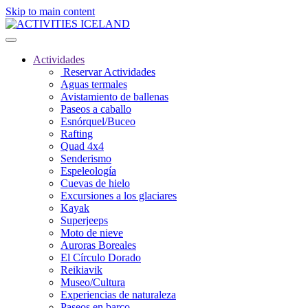
Skip to main content
Actividades
Reservar Actividades
Aguas termales
Avistamiento de ballenas
Paseos a caballo
Esnórquel/Buceo
Rafting
Quad 4x4
Senderismo
Espeleología
Cuevas de hielo
Excursiones a los glaciares
Kayak
Superjeeps
Moto de nieve
Auroras Boreales
El Círculo Dorado
Reikiavik
Museo/Cultura
Experiencias de naturaleza
Paseos en barco