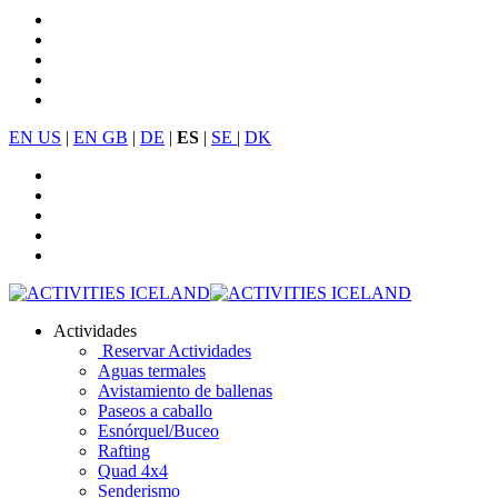
EN US
|
EN GB
|
DE
|
ES
|
SE
|
DK
Actividades
Reservar Actividades
Aguas termales
Avistamiento de ballenas
Paseos a caballo
Esnórquel/Buceo
Rafting
Quad 4x4
Senderismo