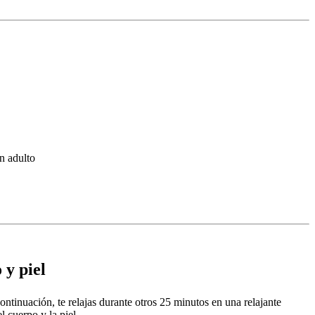
n adulto
 y piel
ntinuación, te relajas durante otros 25 minutos en una relajante
 cuerpo y la piel.