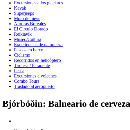
Excursiones a los glaciares
Kayak
Superjeeps
Moto de nieve
Auroras Boreales
El Círculo Dorado
Reikiavik
Museo/Cultura
Experiencias de naturaleza
Paseos en barco
Ciclismo
Recorridos en helicóptero
Tirolesa / Parapente
Pesca
Excursiones a volcanes
Combo Tours
Traslado al aeropuerto
Bjórböðin: Balneario de cerveza