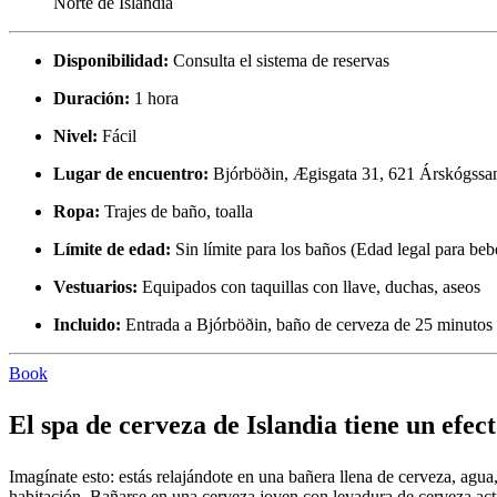
Norte de Islandia
Disponibilidad:
Consulta el sistema de reservas
Duración:
1 hora
Nivel:
Fácil
Lugar de encuentro:
Bjórböðin, Ægisgata 31, 621 Árskógssan
Ropa:
Trajes de baño, toalla
Límite de edad:
Sin límite para los baños (Edad legal para be
Vestuarios:
Equipados con taquillas con llave, duchas, aseos
Incluido:
Entrada a Bjórböðin, baño de cerveza de 25 minutos 
Book
El spa de cerveza de Islandia tiene un efe
Imagínate esto: estás relajándote en una bañera llena de cerveza, agua
habitación. Bañarse en una cerveza joven con levadura de cerveza acti