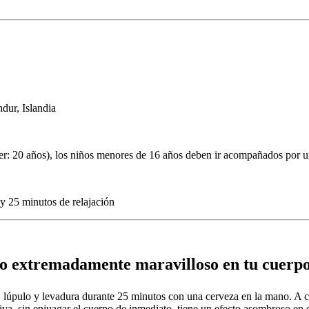
dur, Islandia
ber: 20 años), los niños menores de 16 años deben ir acompañados por u
y 25 minutos de relajación
cto extremadamente maravilloso en tu cuerpo
, lúpulo y levadura durante 25 minutos con una cerveza en la mano. A co
va, sin enjuagar el cuerpo de inmediato, tiene un efecto asombroso en el