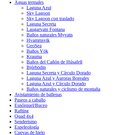
Aguas termales
Laguna Azul
Sky Lagoon
Sky Lagoon con traslado
Laguna Secreta
Laugarvatn Fontana
Baños naturales Myvatn
Hvammsvik
GeoSea
Baños Vök
Krauma
Baños del Cañón de Húsafell
Bjórbödin
Laguna Secreta y Círculo Dorado
Laguna Azul y Auroras Boreales
Laguna Azul y Círculo Dorado
Baños naturales y ciclismo de montaña
Avistamiento de ballenas
Paseos a caballo
Esnórquel/Buceo
Rafting
Quad 4x4
Senderismo
Espeleología
Cuevas de hielo