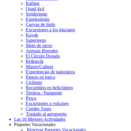
Rafting
Quad 4x4
Senderismo
Espeleología
Cuevas de hielo
Excursiones a los glaciares
Kayak
Superjeeps
Moto de nieve
Auroras Boreales
El Círculo Dorado
Reikiavik
Museo/Cultura
Experiencias de naturaleza
Paseos en barco
Ciclismo
Recorridos en helicóptero
Tirolesa / Parapente
Pesca
Excursiones a volcanes
Combo Tours
Traslado al aeropuerto
Las 10 Mejores Actividades
Paquetes Vacacionales
Reservar Paquetes Vacacionales