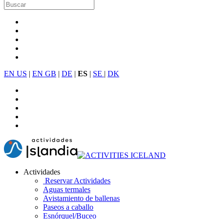
EN US
|
EN GB
|
DE
|
ES
|
SE
|
DK
Actividades
Reservar Actividades
Aguas termales
Avistamiento de ballenas
Paseos a caballo
Esnórquel/Buceo