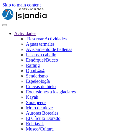
Skip to main content
Actividades
Reservar Actividades
Aguas termales
Avistamiento de ballenas
Paseos a caballo
Esnórquel/Buceo
Rafting
Quad 4x4
Senderismo
Espeleología
Cuevas de hielo
Excursiones a los glaciares
Kayak
Superjeeps
Moto de nieve
Auroras Boreales
El Círculo Dorado
Reikiavik
Museo/Cultura